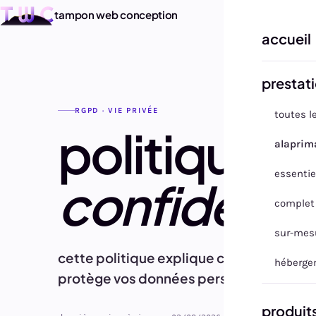
tampon web conception
accueil
prestat
RGPD · VIE PRIVÉE
toutes l
politique d
alaprim
essentie
confidentia
complet
sur-mes
cette politique explique comment Tampo
héberge
protège vos données personnelles lors de
produit