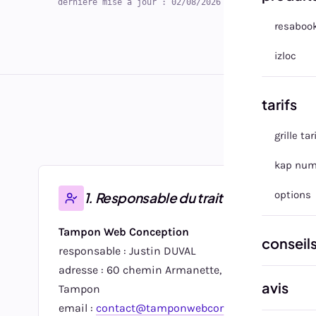
dernière mise à jour : 02/08/2026
resaboo
izloc
tarifs
grille tar
kap num
options
1. Responsable du traitement
Tampon Web Conception
conseil
responsable : Justin DUVAL
adresse : 60 chemin Armanette, 97430 Le
avis
Tampon
email :
contact@tamponwebconception.fr