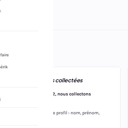
k
ifaire
érik
2. Données collectées
via Google OAuth2, nous collectons
s
uniquement :
informations de profil : nom, prénom,
adresse email