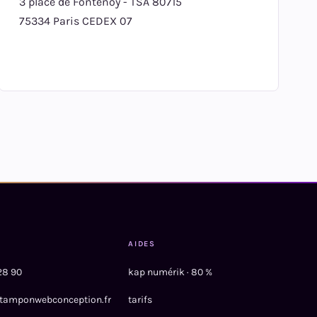
3 place de Fontenoy - TSA 80715
75334 Paris CEDEX 07
AIDES
28 90
kap numérik · 80 %
tamponwebconception.fr
tarifs