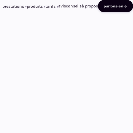
avis
conseils
à propos
prestations
produits
tarifs
parlons-en