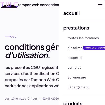
tampon web conception
accueil
prestations
CGU
toutes les formules
conditions générales
alaprima
NOUVEAU · 39€/
d'utilisation
.
essentiel
les présentes CGU régissent l'utilisation des
complet
services d'authentification OAuth2 Google
sur-mesure
proposés par Tampon Web Conception dans le
cadre de ses applications web.
hébergement
dernière mise à jour : 02/08/2026
produits