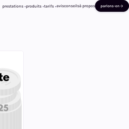
avis
conseils
à propos
prestations
produits
tarifs
parlons-en