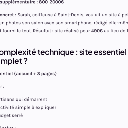
 supplémentaire : 800-2000€
ncret :
Sarah, coiffeuse à Saint-Denis, voulait un site à pe
s en photos son salon avec son smartphone, rédigé elle-mê
t fourni le tout. Résultat : site réalisé pour
490€
au lieu de 
complexité technique : site essentiel
omplet ?
sentiel (accueil + 3 pages)
r :
rtisans qui démarrent
ctivité simple à expliquer
dget serré