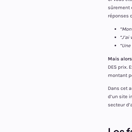
sûrement d
réponses c
“Mon 
“J’ai
“Une
Mais alors,
DES prix. 
montant po
Dans cet ar
d’un site 
secteur d’a
Les f