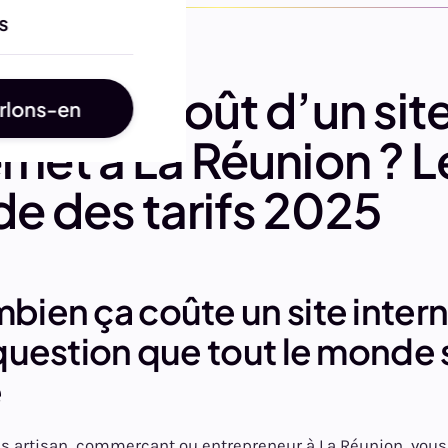
s
l est le coût d’un sit
rlons-en
ernet à La Réunion ? L
de des tarifs 2025
ien ça coûte un site intern
 question que tout le monde 
e
es artisan, commerçant ou entrepreneur à La Réunion, vous