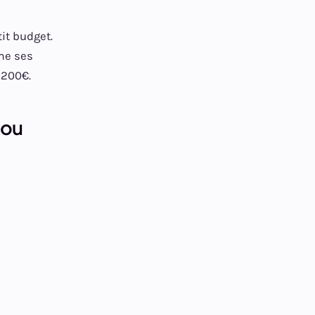
tit budget.
me ses
1200€.
 ou