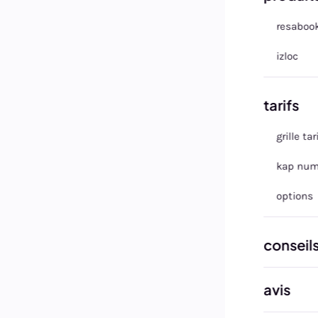
resaboo
izloc
CONSEIL
tarifs
grille tar
Quel
kap num
options
int
202
conseil
avis
23 octobre