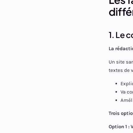
diff
1. Le 
La rédacti
Un site sa
textes de v
Expli
Va co
Améli
Trois opti
Option 1 :