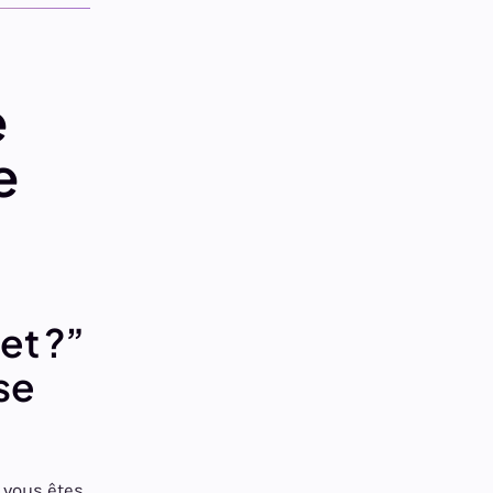
e
e
et ?”
se
 vous êtes