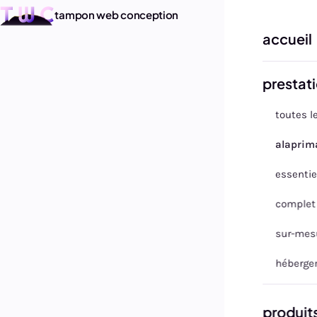
tampon web conception
accueil
retour aux 
prestat
toutes l
alaprim
essentie
complet
sur-mes
héberge
produit