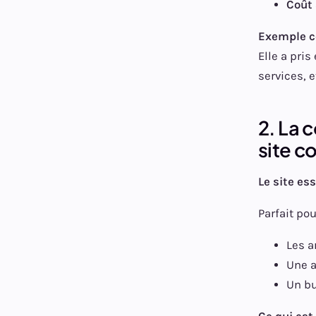
Coût
Exemple co
Elle a pri
services, e
2. La 
site c
Le site es
Parfait pou
Les a
Une a
Un bu