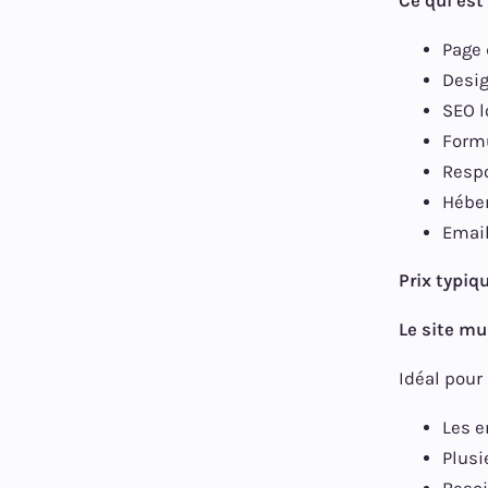
Ce qui est 
Page 
Desig
SEO l
Formu
Respo
Hébe
Email
Prix typiq
Le site mu
Idéal pour 
Les e
Plusi