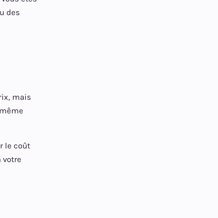
nu des
rix, mais
e même
r le coût
 votre