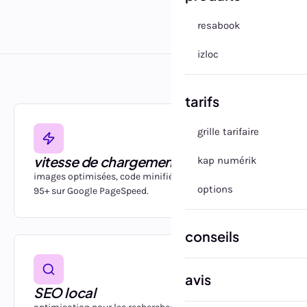
resabook
izloc
tarifs
grille tarifaire
vitesse de chargement
kap numérik
images optimisées, code minifié, CDN mondial. score
options
95+ sur Google PageSpeed.
conseils
avis
SEO local