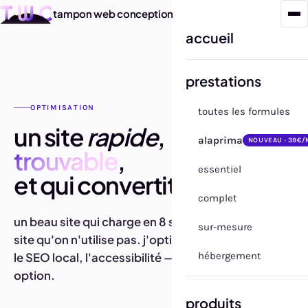
tampon web conception
accueil
prestations
OPTIMISATION
toutes les formules
un site
rapide
,
alaprima
NOUVEAU · 39€/
trouvable
,
essentiel
et qui convertit.
complet
un beau site qui charge en 8 secondes, c'est un
sur-mesure
site qu'on n'utilise pas. j'optimise pour la vitesse,
hébergement
le SEO local, l'accessibilité — par défaut, pas en
option.
produits