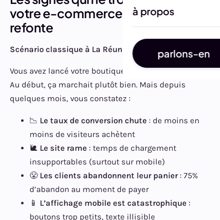
votre e-commerce a besoin d’une
à propos
refonte
Scénario classique à La Réunion :
parlons-en
Vous avez lancé votre boutique en ligne il y a 2-3 ans.
Au début, ça marchait plutôt bien. Mais depuis
quelques mois, vous constatez :
📉
Le taux de conversion chute
: de moins en
moins de visiteurs achètent
🐌
Le site rame
: temps de chargement
insupportables (surtout sur mobile)
😤
Les clients abandonnent leur panier
: 75%
d’abandon au moment de payer
📱
L’affichage mobile est catastrophique
:
boutons trop petits, texte illisible