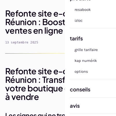
resabook
Refonte site e-commerce
Réunion : Boostez vos
izloc
ventes en ligne de 40%
tarifs
13 septembre 2025
grille tarifaire
kap numérik
Refonte site e-commerce
options
Réunion : Transformez
votre boutique en machine
conseils
à vendre
avis
Les signes qui ne trompent pas :