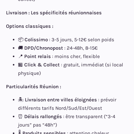
Livraison : Les spécificités réunionnaises
Options classiques :
📦
Colissimo
: 3-5 jours, 5-12€ selon poids
🚚
DPD/Chronopost
: 24-48h, 8-15€
📍
Point relais
: moins cher, flexible
🏪
Click & Collect
: gratuit, immédiat (si local
physique)
Particularités Réunion :
🏝️
Livraison entre villes éloignées
: prévoir
différents tarifs Nord/Sud/Est/Ouest
⏰
Délais rallongés
: être transparent (“3-4
jours” pas “48h”)
🌡️
Produits sensibles
: attention chaleur