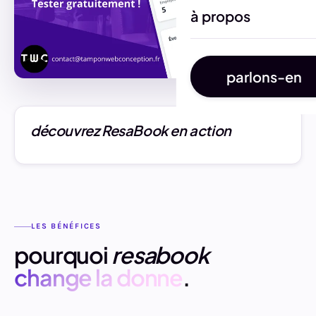
à propos
parlons-en
découvrez ResaBook en action
LES BÉNÉFICES
pourquoi
resabook
change la donne
.