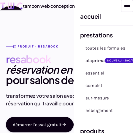
tampon web conception
accueil
prestations
PRODUIT · RESABOOK
toutes les formules
resabook
alaprima
NOUVEAU · 39€/
réservation en ligne
essentiel
pour salons de beauté.
complet
transformez votre salon avec un système de
sur-mesure
réservation qui travaille pour vous 24 h/24.
hébergement
démarrer l'essai gratuit
voir la démo
produits