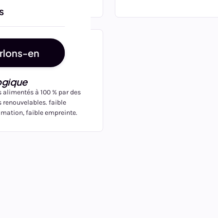
s
rlons-en
rgement
ogique
s alimentés à 100 % par des
 renouvelables. faible
ation, faible empreinte.