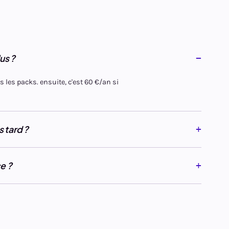
us ?
s les packs. ensuite, c'est 60 €/an si
s tard ?
ce ?