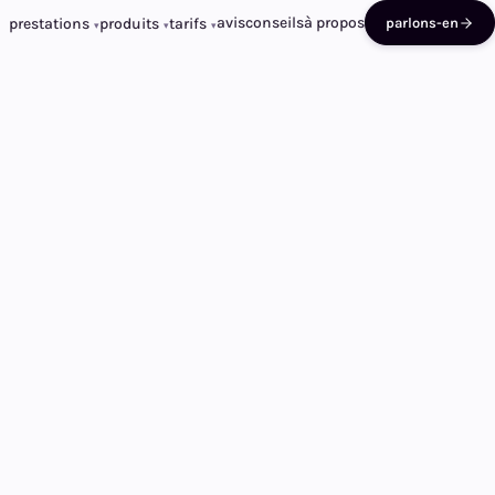
avis
conseils
à propos
prestations
produits
tarifs
parlons-en