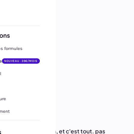
ions
es formules
ement
a
NOUVEAU · 39€/MOIS
l
urisé
,
se
.
ure
ment
ks. ensuite, 60 €/an, et c'est tout. pas
s