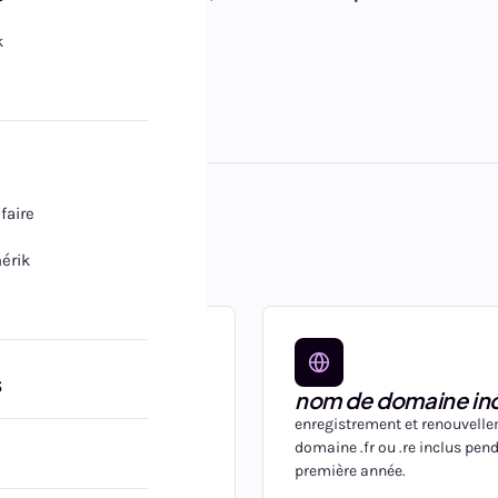
.
k
ifaire
érik
s
isé
nom de domaine inc
at SSL gratuit, protection anti-
enregistrement et renouvell
auvegardes quotidiennes. vos
domaine .fr ou .re inclus pen
 sont protégées.
première année.