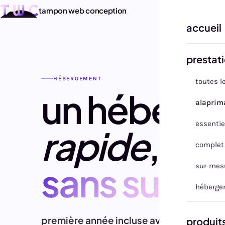
tampon web conception
accueil
prestat
HÉBERGEMENT
toutes l
un héberg
alaprim
essentie
rapide
,
séc
complet
sans surpri
sur-mes
héberge
première année incluse avec tous les pac
produit