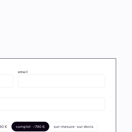
email
490 €
complet · ~790 €
sur-mesure · sur devis